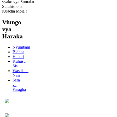
vyako vya Sumaku
Suluhisho la
Kuacha Moja !
Viungo
vya
Haraka
Nyumbani
Bidhaa
Habari
Kuhusu
Sisi
Wasiliana
Nasi
Sera
ya
Faragha