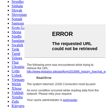
Sesotho
Sinhala
Slovak
Slovenian
Somali
Samoan
Scots Gaelic
Shona
Sindhi
Sundanese
Swahili
Tajik
Tamil
Telugu
Thai
Ukrainian
Urdu
Uzbek
Vietnamese
Welsh
Xhosa
Yiddish
Yoruba
Zulu
Kinyarwanda