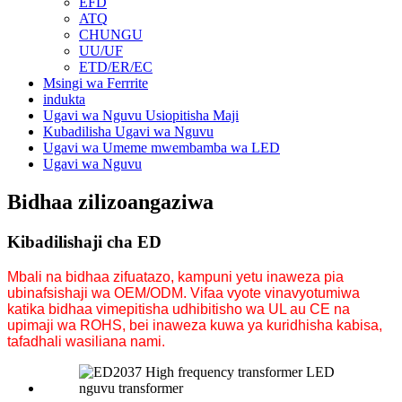
EFD
ATQ
CHUNGU
UU/UF
ETD/ER/EC
Msingi wa Ferrrite
indukta
Ugavi wa Nguvu Usiopitisha Maji
Kubadilisha Ugavi wa Nguvu
Ugavi wa Umeme mwembamba wa LED
Ugavi wa Nguvu
Bidhaa zilizoangaziwa
Kibadilishaji cha ED
Mbali na bidhaa zifuatazo, kampuni yetu inaweza pia
ubinafsishaji wa OEM/ODM. Vifaa vyote vinavyotumiwa
katika bidhaa vimepitisha udhibitisho wa UL au CE na
upimaji wa ROHS, bei inaweza kuwa ya kuridhisha kabisa,
tafadhali wasiliana nami.