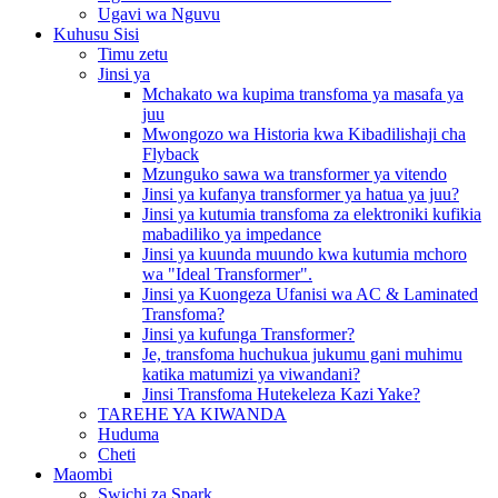
Ugavi wa Nguvu
Kuhusu Sisi
Timu zetu
Jinsi ya
Mchakato wa kupima transfoma ya masafa ya
juu
Mwongozo wa Historia kwa Kibadilishaji cha
Flyback
Mzunguko sawa wa transformer ya vitendo
Jinsi ya kufanya transformer ya hatua ya juu?
Jinsi ya kutumia transfoma za elektroniki kufikia
mabadiliko ya impedance
Jinsi ya kuunda muundo kwa kutumia mchoro
wa "Ideal Transformer".
Jinsi ya Kuongeza Ufanisi wa AC & Laminated
Transfoma?
Jinsi ya kufunga Transformer?
Je, transfoma huchukua jukumu gani muhimu
katika matumizi ya viwandani?
Jinsi Transfoma Hutekeleza Kazi Yake?
TAREHE YA KIWANDA
Huduma
Cheti
Maombi
Swichi za Spark