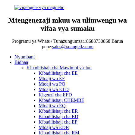
Mtengenezaji mkuu wa ulimwengu wa
vifaa vya sumaku
Programu ya Whats / Tunazungumza:18688730868 Barua
pepe:
sales@xuangedz.com
Nyumbani
Bidhaa
Kibadilishaji cha Mawimbi ya Juu
Kibadilishaji cha EE
Mtoaji wa EF
Mtoaji wa PQ
Mtoaji wa ETD
Kigeuzi cha EFD
Kibadilishaji CHEMBE
Mtoaji wa EQ
Kibadilishaji cha ER
Kibadilishaji cha ED
Kibadilishaji cha EP
Mtoaji wa EDR
Kibadilishaji cha RM