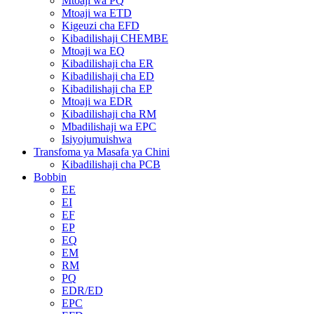
Mtoaji wa PQ
Mtoaji wa ETD
Kigeuzi cha EFD
Kibadilishaji CHEMBE
Mtoaji wa EQ
Kibadilishaji cha ER
Kibadilishaji cha ED
Kibadilishaji cha EP
Mtoaji wa EDR
Kibadilishaji cha RM
Mbadilishaji wa EPC
Isiyojumuishwa
Transfoma ya Masafa ya Chini
Kibadilishaji cha PCB
Bobbin
EE
EI
EF
EP
EQ
EM
RM
PQ
EDR/ED
EPC