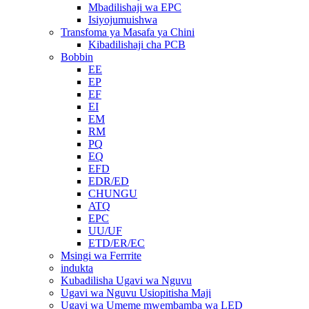
Mbadilishaji wa EPC
Isiyojumuishwa
Transfoma ya Masafa ya Chini
Kibadilishaji cha PCB
Bobbin
EE
EP
EF
EI
EM
RM
PQ
EQ
EFD
EDR/ED
CHUNGU
ATQ
EPC
UU/UF
ETD/ER/EC
Msingi wa Ferrrite
indukta
Kubadilisha Ugavi wa Nguvu
Ugavi wa Nguvu Usiopitisha Maji
Ugavi wa Umeme mwembamba wa LED