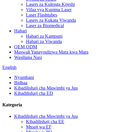
Lasers za Kulenga Kijeshi
Vifaa vya Kupima Laser
Laser Flashtubes
Lasers za Kukata Viwanda
Laser za Biomedical
Habari
Habari za Kampuni
Habari za Viwanda
OEM ODM
Maswali Yanayoulizwa Mara kwa Mara
Wasiliana Nasi
English
Nyumbani
Bidhaa
Kibadilishaji cha Mawimbi ya Juu
Kibadilishaji cha ED
Kategoria
Kibadilishaji cha Mawimbi ya Juu
Kibadilishaji cha EE
Mtoaji wa EF