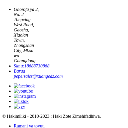
Ghorofa ya 2,
Na. 2
Tongxing
West Road,
Gaosha,
Xiaolan
Town,
Zhongshan
City, Mkoa
wa
Guangdong
Simu:
18688730868
Barua
pepe:
sales@xuangedz.com
© Hakimiliki - 2010-2023 : Haki Zote Zimehifadhiwa.
Ramani ya tovuti