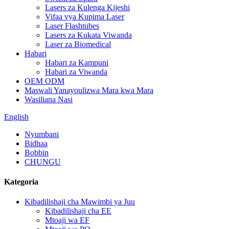
Lasers za Kulenga Kijeshi
Vifaa vya Kupima Laser
Laser Flashtubes
Lasers za Kukata Viwanda
Laser za Biomedical
Habari
Habari za Kampuni
Habari za Viwanda
OEM ODM
Maswali Yanayoulizwa Mara kwa Mara
Wasiliana Nasi
English
Nyumbani
Bidhaa
Bobbin
CHUNGU
Kategoria
Kibadilishaji cha Mawimbi ya Juu
Kibadilishaji cha EE
Mtoaji wa EF