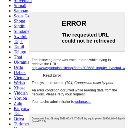
Slovenian
Somali
Samoan
Scots Gaelic
Shona
Sindhi
Sundanese
Swahili
Tajik
Tamil
Telugu
Thai
Ukrainian
Urdu
Uzbek
Vietnamese
Welsh
Xhosa
Yiddish
Yoruba
Zulu
Kinyarwanda
Tatar
Oriya
Turkmen