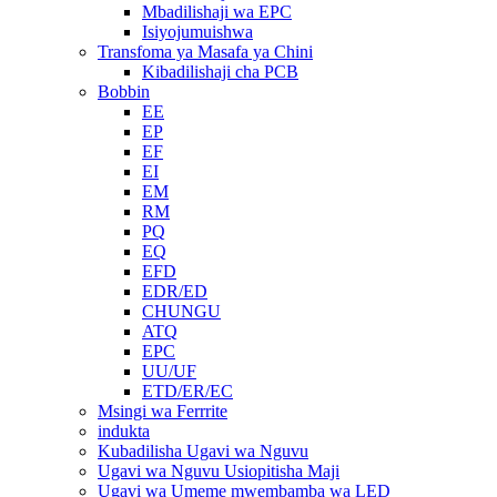
Mbadilishaji wa EPC
Isiyojumuishwa
Transfoma ya Masafa ya Chini
Kibadilishaji cha PCB
Bobbin
EE
EP
EF
EI
EM
RM
PQ
EQ
EFD
EDR/ED
CHUNGU
ATQ
EPC
UU/UF
ETD/ER/EC
Msingi wa Ferrrite
indukta
Kubadilisha Ugavi wa Nguvu
Ugavi wa Nguvu Usiopitisha Maji
Ugavi wa Umeme mwembamba wa LED