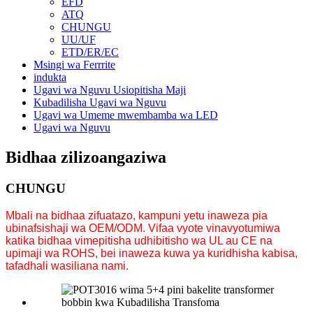
EFD
ATQ
CHUNGU
UU/UF
ETD/ER/EC
Msingi wa Ferrrite
indukta
Ugavi wa Nguvu Usiopitisha Maji
Kubadilisha Ugavi wa Nguvu
Ugavi wa Umeme mwembamba wa LED
Ugavi wa Nguvu
Bidhaa zilizoangaziwa
CHUNGU
Mbali na bidhaa zifuatazo, kampuni yetu inaweza pia
ubinafsishaji wa OEM/ODM. Vifaa vyote vinavyotumiwa
katika bidhaa vimepitisha udhibitisho wa UL au CE na
upimaji wa ROHS, bei inaweza kuwa ya kuridhisha kabisa,
tafadhali wasiliana nami.