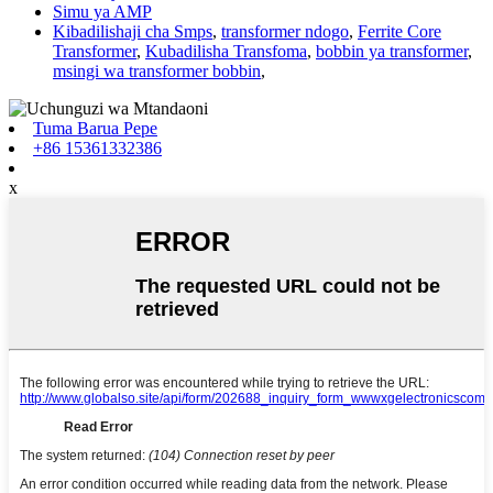
Simu ya AMP
Kibadilishaji cha Smps
,
transformer ndogo
,
Ferrite Core
Transformer
,
Kubadilisha Transfoma
,
bobbin ya transformer
,
msingi wa transformer bobbin
,
Tuma Barua Pepe
+86 15361332386
x