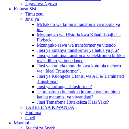
Ugavi wa Nguvu
Kuhusu Sisi
Timu zetu
Jinsi ya
Mchakato wa kupima transfoma ya masafa ya
juu
Mwongozo wa Historia kwa Kibadilishaji cha
Flyback
Mzunguko sawa wa transformer ya vitendo
Jinsi ya kufanya transformer ya hatua ya juu?
Jinsi ya kutumia transfoma za elektroniki kufikia
mabadiliko ya impedance
Jinsi ya kuunda muundo kwa kutumia mchoro
wa "Ideal Transformer".
Jinsi ya Kuongeza Ufanisi wa AC & Laminated
Transfoma?
Jinsi ya kufunga Transformer?
Je, transfoma huchukua jukumu gani muhimu
katika matumizi ya viwandani?
Jinsi Transfoma Hutekeleza Kazi Yake?
TAREHE YA KIWANDA
Huduma
Cheti
Maombi
Swichi za Spark