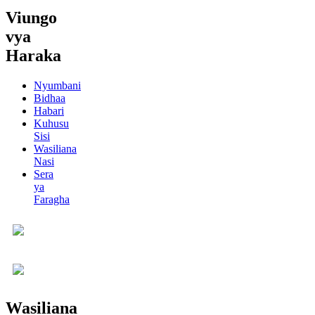
Viungo
vya
Haraka
Nyumbani
Bidhaa
Habari
Kuhusu
Sisi
Wasiliana
Nasi
Sera
ya
Faragha
Wasiliana