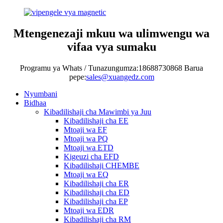
Mtengenezaji mkuu wa ulimwengu wa
vifaa vya sumaku
Programu ya Whats / Tunazungumza:18688730868 Barua
pepe:
sales@xuangedz.com
Nyumbani
Bidhaa
Kibadilishaji cha Mawimbi ya Juu
Kibadilishaji cha EE
Mtoaji wa EF
Mtoaji wa PQ
Mtoaji wa ETD
Kigeuzi cha EFD
Kibadilishaji CHEMBE
Mtoaji wa EQ
Kibadilishaji cha ER
Kibadilishaji cha ED
Kibadilishaji cha EP
Mtoaji wa EDR
Kibadilishaji cha RM