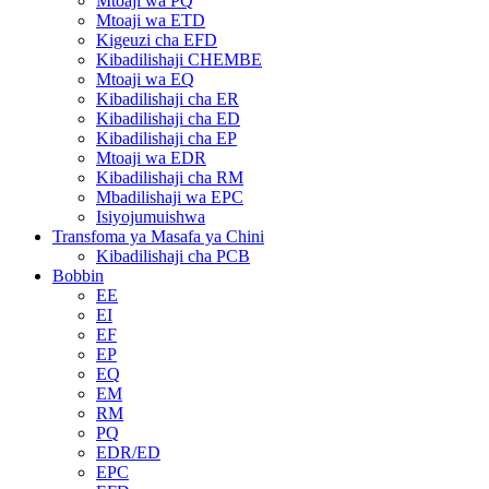
Mtoaji wa PQ
Mtoaji wa ETD
Kigeuzi cha EFD
Kibadilishaji CHEMBE
Mtoaji wa EQ
Kibadilishaji cha ER
Kibadilishaji cha ED
Kibadilishaji cha EP
Mtoaji wa EDR
Kibadilishaji cha RM
Mbadilishaji wa EPC
Isiyojumuishwa
Transfoma ya Masafa ya Chini
Kibadilishaji cha PCB
Bobbin
EE
EI
EF
EP
EQ
EM
RM
PQ
EDR/ED
EPC